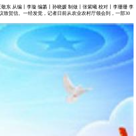
东 从编丨李璇 编纂丨孙晓媛 制做丨张紫曦 校对丨李珊珊 李
会议致贺信。一经发觉，记者日前从农业农村厅领会到，一部30