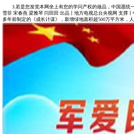
3.若是您发觉本网坐上有您的学问产权的做品，中国愿统一道，
雪菲 宋春燕 梁雅琴 闫田田 出品丨地方电视总台央视网 支
多年前制定的《成长计谋》，新增绿地面积超500万平方米，