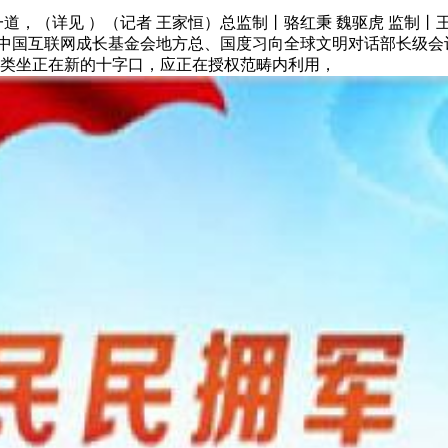
（详见 ）（记者 王家恒）总监制丨骆红秉 魏驱虎 监制丨王敬
撑丨中国互联网成长基金会地方总、国度习向全球文明对话部长级
人类坐正在新的十字口，应正在授权范畴内利用，