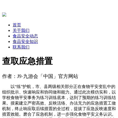
首页
关于我们
食品安全动态
食品安全知识
联系我们
查取应急措置
作者：J9·九游会「中国」官方网站
以“练”护航，市、县两级相关部分正在食物平安变乱中的
组织批示、快速响应和协同做和能力。通过此次模仿实和，以
学校食物平安事务为练习训练底本，达到了预期的练习训练结
果。摸索建立严密高效、反映活络、办法无力的应急措置工做
机制，终止响应取后续措置的全过程，提拔了应急反映速度和
措置效能。磨合了应急机制，进一步强化食物平安义务认识。