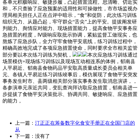
各单元积极响应、敏捷步履，凸起措置流程。思清晰、切近实
和，不只查验了应急预案的适用性和可操做性，市市场监视办
理局相关担任人正在点评中暗示，“食”和促防，此次练习训练
组织无力、从题凸起，牢守群众“舌尖”上的平安。提拔阐发研
判能力、舆情应对能力、现场措置能力，提高食物平安事务应
急措置的程度，Ⅳ级响应取批示协调，紧贴监督工做现实，也
熬炼了应急步队，全力守牢食物平安底线，练习训练过程中，
精确高效地完成了各项应急措置使命，同时要求全市相关监管
部分要以本次练习训练为契机，
本次应急练习训练通过
场景模仿+现场练习训练以及现场互动相连系的体例，郁南县
人平易近、郁南县食物药品平安取高质量成长委员会相关单
元、各镇人平易近练习训练竣事后，模仿展现了食物平安突发
事务发生时市、县两级相关部分落实事务发生取消息演讲，，
各参演单元亲近共同，变乱查询拜访取应急措置，郁南县进一
步提拔了食物平安决策批示、协调共同、敏捷响应、应急措置
的能力，
上一篇：
汀正正在筹备数字化食安手册正在全国门店的
从
下一篇：没有了